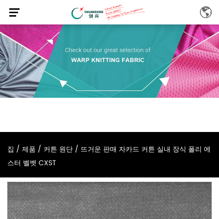
집
/
제품
/
커튼 원단
/
뜨거운 판매 자카드 커튼 실내 장식 폴리 에
스터 벨벳 CXST