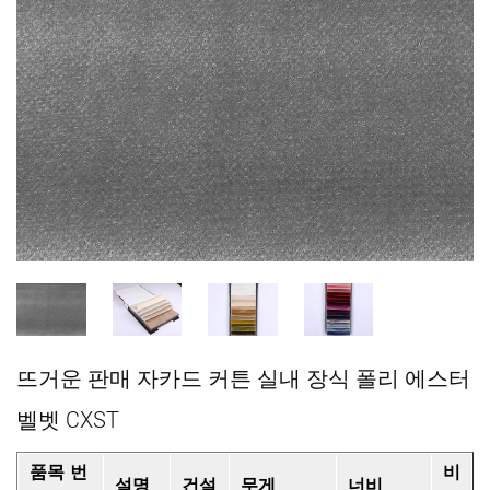
뜨거운 판매 자카드 커튼 실내 장식 폴리 에스터
벨벳 CXST
품목 번
비
설명
건설
무게
너비