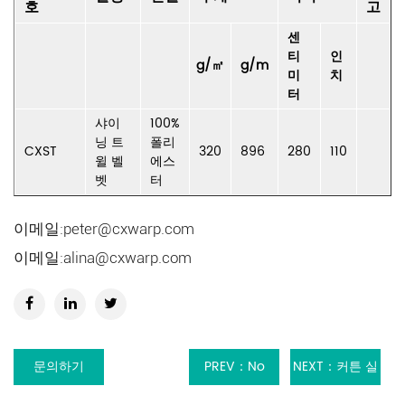
호
고
센
티
인
g/㎡
g/m
미
치
터
샤이
100%
닝 트
폴리
CXST
320
896
280
110
윌 벨
에스
벳
터
이메일:
peter@cxwarp.com
이메일:
alina@cxwarp.com
문의하기
PREV：No
NEXT：커튼 실
previous
내 장식 폴리에