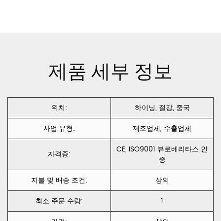
article
스터 벨벳 둔한
광택 벨벳
CXMS
제품 세부 정보
위치:
하이닝, 절강, 중국
사업 유형:
제조업체, 수출업체
CE, ISO9001 뷰로베리타스 인
자격증:
증
지불 및 배송 조건:
상의
최소 주문 수량:
1