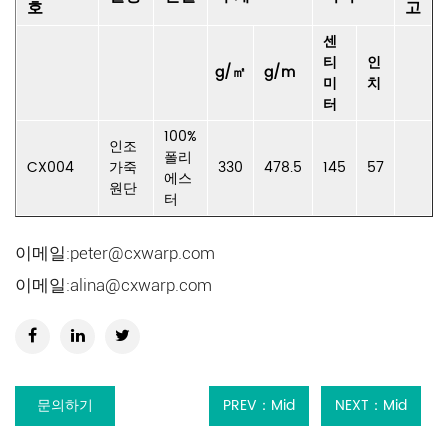
호
고
센
티
인
g/㎡
g/m
미
치
터
100%
인조
폴리
CX004
가죽
330
478.5
145
57
에스
원단
터
이메일:
peter@cxwarp.com
이메일:
alina@cxwarp.com
문의하기
PREV：Mid
NEXT：Mid
East Jacquard
East Jacquard