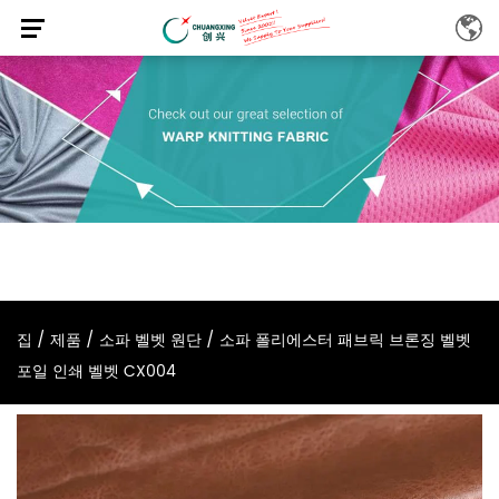
집
/
제품
/
소파 벨벳 원단
/
소파 폴리에스터 패브릭 브론징 벨벳
포일 인쇄 벨벳 CX004