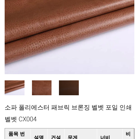
소파 폴리에스터 패브릭 브론징 벨벳 포일 인쇄
벨벳 CX004
품목 번
비
설명
건설
무게
너비