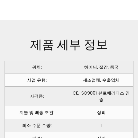
Sofa 실내 장식
Sofa 실내 장식
폴리 에스터 벨
폴리 에스터 벨
벳 CXTV에서
벳 CXST의 뜨거
제품 세부 정보
적층 뜨거운 판
운 판매
매
위치:
하이닝, 절강, 중국
사업 유형:
제조업체, 수출업체
CE, ISO9001 뷰로베리타스 인
자격증:
증
지불 및 배송 조건:
상의
최소 주문 수량:
1